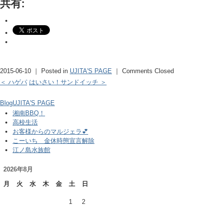
共有:
2015-06-10 ｜ Posted in
UJITA'S PAGE
｜
Comments Closed
＜ ハゲパ
はいさい！サンドイッチ ＞
Blog
UJITA'S PAGE
湘南BBQ！
高校生活
お客様からのマルジェラ💕
こーいち 金休時態宣言解除
江ノ島水族館
2026年8月
月
火
水
木
金
土
日
1
2