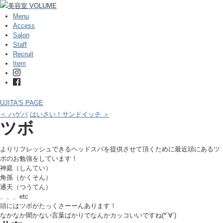
Menu
Access
Salon
Staff
Recruit
Item
UJITA'S PAGE
＜ ハゲパ
はいさい！サンドイッチ ＞
ツボ
よりリフレッシュできるヘッドスパを提供させて頂くために最近頭にあるツ
ボのお勉強をしています！
神庭（しんてい）
角孫（かくそん）
通天（つうてん）
、、、etc
頭にはツボがたっくさーーんあります！
なかなか聞かない言葉ばかりでなんかカッコいいですね(*´∀`)