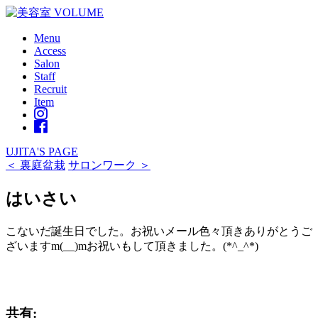
Menu
Access
Salon
Staff
Recruit
Item
UJITA'S PAGE
＜ 裏庭盆栽
サロンワーク ＞
はいさい
こないだ誕生日でした。お祝いメール色々頂きありがとうご
ざいますm(__)mお祝いもして頂きました。(*^_^*)
共有: