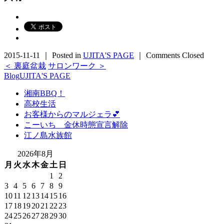
2015-11-11 ｜ Posted in
UJITA'S PAGE
｜
Comments Closed
＜ 裏庭盆栽
サロンワーク ＞
Blog
UJITA'S PAGE
湘南BBQ！
高校生活
お客様からのマルジェラ💕
こーいち 金休時態宣言解除
江ノ島水族館
2026年8月
月
火
水
木
金
土
日
1
2
3
4
5
6
7
8
9
10
11
12
13
14
15
16
17
18
19
20
21
22
23
24
25
26
27
28
29
30