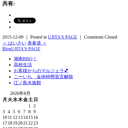
共有:
2015-12-09 ｜ Posted in
UJITA'S PAGE
｜
Comments Closed
＜ はいさい
表参道 ＞
Blog
UJITA'S PAGE
湘南BBQ！
高校生活
お客様からのマルジェラ💕
こーいち 金休時態宣言解除
江ノ島水族館
2026年8月
月
火
水
木
金
土
日
1
2
3
4
5
6
7
8
9
10
11
12
13
14
15
16
17
18
19
20
21
22
23