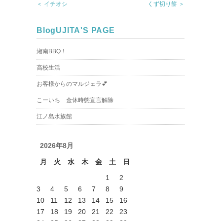
＜ イチオシ
くず切り餅 ＞
Blog
UJITA'S PAGE
湘南BBQ！
高校生活
お客様からのマルジェラ💕
こーいち 金休時態宣言解除
江ノ島水族館
2026年8月
月
火
水
木
金
土
日
1
2
3
4
5
6
7
8
9
10
11
12
13
14
15
16
17
18
19
20
21
22
23