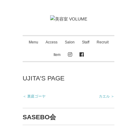
Menu
Access
Salon
Staff
Recruit
Item
UJITA'S PAGE
＜ 裏庭ゴーヤ
カエル ＞
SASEBO会