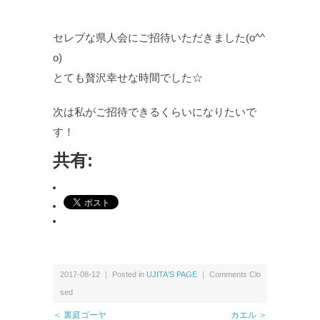
セレブな県人会にご招待いただきました(o^^
o)
とても贅沢幸せな時間でした☆
次は私がご招待できるくらいになりたいで
す！
共有:
2017-08-12 ｜ Posted in
UJITA'S PAGE
｜
Comments Clo
sed
＜ 裏庭ゴーヤ
カエル ＞