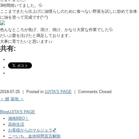
3時間焼いてました。💦
ここまできたら仕上げに油慣らしのために食べない野菜を試しに炒めて全体
に油を塗って完成です(^-^)
色んなところが焦げ、溶け、焼け、かなり大変な作業でした💦
だいぶ愛を注げたと満足しております。
大事に育てたいと思います♪♪
共有:
2018-07-25 ｜ Posted in
UJITA'S PAGE
｜
Comments Closed
＜ 鰻
築地 ＞
Blog
UJITA'S PAGE
湘南BBQ！
高校生活
お客様からのマルジェラ💕
こーいち 金休時態宣言解除