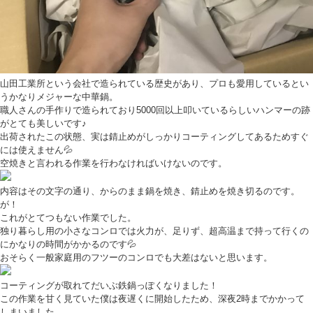
山田工業所という会社で造られている歴史があり、プロも愛用しているとい
うかなりメジャーな中華鍋。
職人さんの手作りで造られており5000回以上叩いているらしいハンマーの跡
がとても美しいです♪
出荷されたこの状態、実は錆止めがしっかりコーティングしてあるためすぐ
には使えません💦
空焼きと言われる作業を行わなければいけないのです。
内容はその文字の通り、からのまま鍋を焼き、錆止めを焼き切るのです。
が！
これがとてつもない作業でした。
独り暮らし用の小さなコンロでは火力が、足りず、超高温まで持って行くの
にかなりの時間がかかるのです💦
おそらく一般家庭用のフツーのコンロでも大差はないと思います。
コーティングが取れてだいぶ鉄鍋っぽくなりました！
この作業を甘く見ていた僕は夜遅くに開始したため、深夜2時までかかって
しまいました。