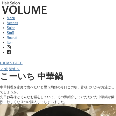
Menu
Access
Salon
Staff
Recruit
Item
UJITA'S PAGE
＜ 鰻
築地 ＞
こーいち 中華鍋
中華料理を家庭で食べたいと思う灼熱の今日この頃、皆様はいかがお過ごし
でしょうか。
先日お客様とそんなお話をしていて、その際紹介していただいた中華鍋が猛
烈に欲しくなりつい購入してしまいました。