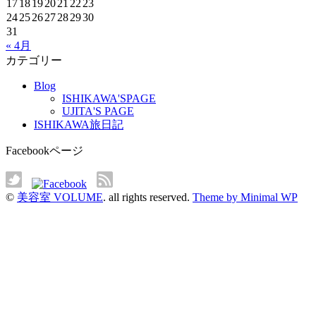
17
18
19
20
21
22
23
24
25
26
27
28
29
30
31
« 4月
カテゴリー
Blog
ISHIKAWA'SPAGE
UJITA'S PAGE
ISHIKAWA旅日記
Facebookページ
©
美容室 VOLUME
. all rights reserved.
Theme by Minimal WP