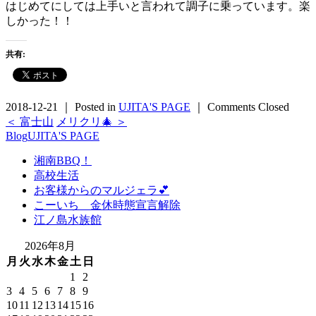
はじめてにしては上手いと言われて調子に乗っています。楽
しかった！！
共有:
2018-12-21 ｜ Posted in
UJITA'S PAGE
｜
Comments Closed
＜ 富士山
メリクリ🎄 ＞
Blog
UJITA'S PAGE
湘南BBQ！
高校生活
お客様からのマルジェラ💕
こーいち 金休時態宣言解除
江ノ島水族館
2026年8月
月
火
水
木
金
土
日
1
2
3
4
5
6
7
8
9
10
11
12
13
14
15
16