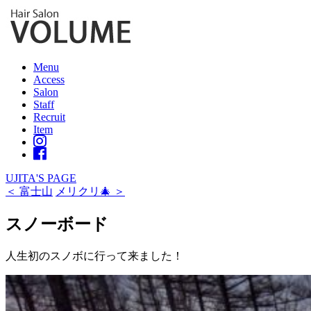
Menu
Access
Salon
Staff
Recruit
Item
UJITA'S PAGE
＜ 富士山
メリクリ🎄 ＞
スノーボード
人生初のスノボに行って来ました！