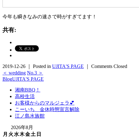
今年も瞬きなみの速さで時がすぎてます！
共有:
2019-12-26 ｜ Posted in
UJITA'S PAGE
｜
Comments Closed
＜ wedding
No.3 ＞
Blog
UJITA'S PAGE
湘南BBQ！
高校生活
お客様からのマルジェラ💕
こーいち 金休時態宣言解除
江ノ島水族館
2026年8月
月
火
水
木
金
土
日