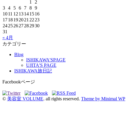
1
2
3
4
5
6
7
8
9
10
11
12
13
14
15
16
17
18
19
20
21
22
23
24
25
26
27
28
29
30
31
« 4月
カテゴリー
Blog
ISHIKAWA'SPAGE
UJITA'S PAGE
ISHIKAWA旅日記
Facebookページ
©
美容室 VOLUME
. all rights reserved.
Theme by Minimal WP