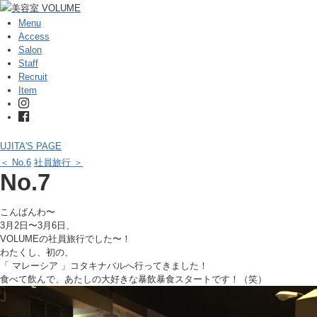
Menu
Access
Salon
Staff
Recruit
Item
UJITA'S PAGE
＜ No.6
社員旅行 ＞
No.7
こんばんわ〜
3月2日〜3月6日、
VOLUMEの社員旅行でした〜！
わたくし、初の、
「 マレーシア 」コタキナバルへ行ってきました！
食べて飲んで、あたしの大好きな暴飲暴食スタートです！（笑）