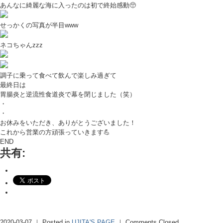
あんなに綺麗な海に入ったのは初で終始感動🥺
せっかくの写真が半目www
ネコちゃんzzz
調子に乗って食べて飲んで楽しみ過ぎて
最終日は
胃腸炎と逆流性食道炎で幕を閉じました（笑）
・
・
お休みをいただき、ありがとうございました！
これから営業の方頑張っていきます💪
END
共有:
2020-03-07 ｜ Posted in
UJITA'S PAGE
｜
Comments Closed