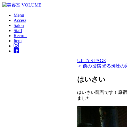
Menu
Access
Salon
Staff
Recruit
Item
UJITA'S PAGE
＜ 前の投稿
光る蜘蛛の巣
はいさい
はいさい龍吾です！原宿
ました！