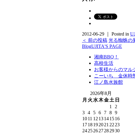
2012-06-29 ｜ Posted in
U
＜ 前の投稿
光る蜘蛛の巣
Blog
UJITA'S PAGE
湘南BBQ！
高校生活
お客様からのマルジ
こーいち 金休時
江ノ島水族館
2026年8月
月
火
水
木
金
土
日
1
2
3
4
5
6
7
8
9
10
11
12
13
14
15
16
17
18
19
20
21
22
23
24
25
26
27
28
29
30