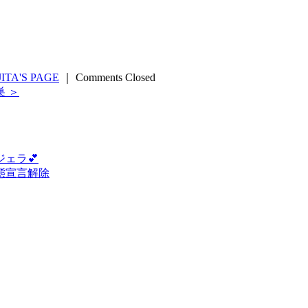
JITA'S PAGE
｜
Comments Closed
 ＞
ェラ💕
態宣言解除