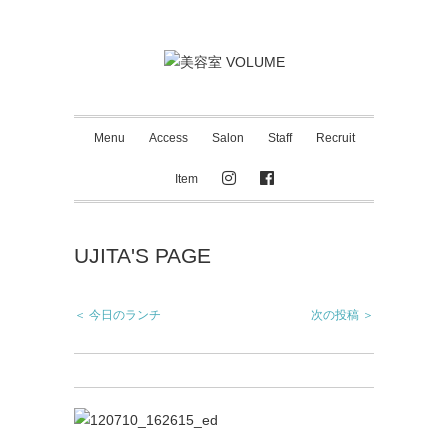
Menu
Access
Salon
Staff
Recruit
Item
UJITA'S PAGE
＜ 今日のランチ
次の投稿 ＞