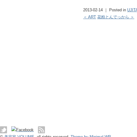
2013-02-14 ｜ Posted in
UJIT
＜ ART
花粉とんでっから ＞
©
美容室 VOLUME
. all rights reserved.
Theme by Minimal WP