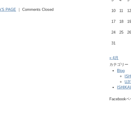
A'S PAGE
｜
Comments Closed
10
11
1
17
18
1
24
25
2
31
« 4月
カテゴリー
Blog
IS
UJ
ISHIK
Facebook