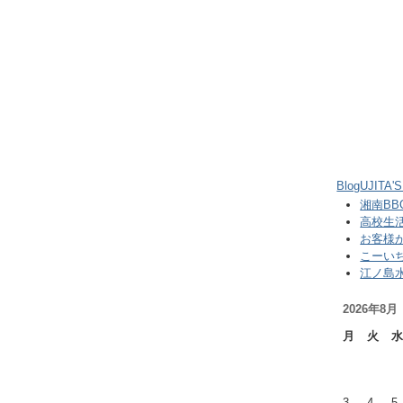
Blog
UJITA'
湘南BB
高校生
お客様
こーい
江ノ島
2026年8月
月
火
水
3
4
5