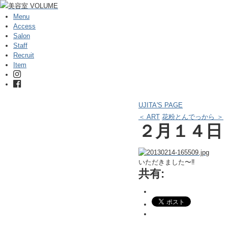
Menu
Access
Salon
Staff
Recruit
Item
UJITA'S PAGE
＜ ART
花粉とんでっから ＞
２月１４日
いただきました〜‼
共有: