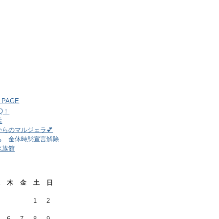
S PAGE
Q！
活
からのマルジェラ💕
ち 金休時態宣言解除
水族館
木
金
土
日
1
2
6
7
8
9