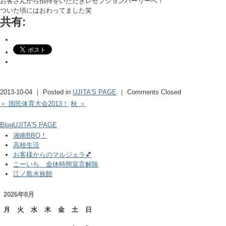
お客さんから招待をいただきレセプションパーリーへ！
ついた頃にはおわってました笑
共有:
2013-10-04 ｜ Posted in
UJITA'S PAGE
｜
Comments Closed
＜ 国民体育大会2013！
秋 ＞
Blog
UJITA'S PAGE
湘南BBQ！
高校生活
お客様からのマルジェラ💕
こーいち 金休時態宣言解除
江ノ島水族館
2026年8月
月
火
水
木
金
土
日