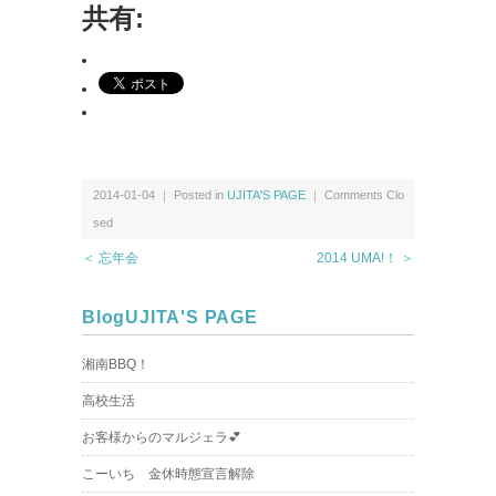
共有:
2014-01-04 ｜ Posted in
UJITA'S PAGE
｜
Comments Clo
sed
＜ 忘年会
2014 UMA!！ ＞
Blog
UJITA'S PAGE
湘南BBQ！
高校生活
お客様からのマルジェラ💕
こーいち 金休時態宣言解除