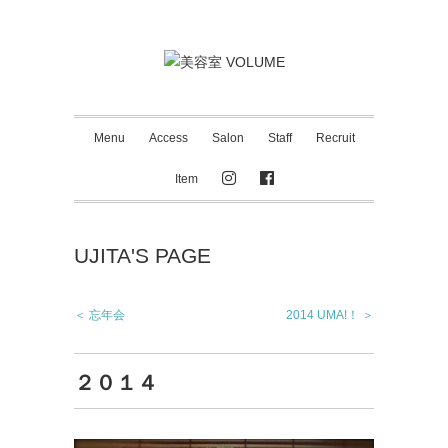
Menu
Access
Salon
Staff
Recruit
Item
UJITA'S PAGE
＜ 忘年会
2014 UMA!！ ＞
２０１４