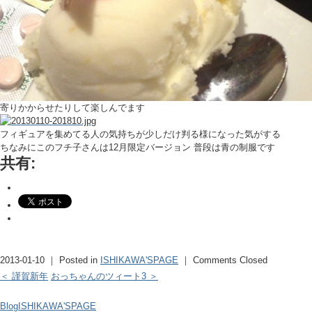
寄りかからせたりして楽しんでます
フィギュアを集めてる人の気持ちが少しだけ判る様になった気がする
ちなみにこのフチ子さんは12月限定バージョン 普段は青の制服です
共有:
2013-01-10 ｜ Posted in
ISHIKAWA'SPAGE
｜
Comments Closed
＜ 謹賀新年
おっちゃんのツィート3 ＞
Blog
ISHIKAWA'SPAGE