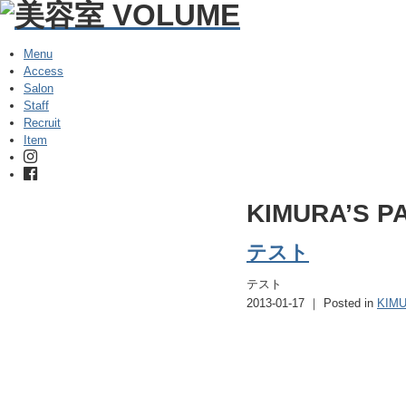
Menu
Access
Salon
Staff
Recruit
Item
KIMURA’S P
テスト
テスト
2013-01-17 ｜ Posted in
KIMU