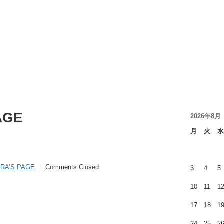
AGE
2026年8月
月
火
水
RA’S PAGE
｜
Comments Closed
3
4
5
10
11
1
17
18
1
24
25
2