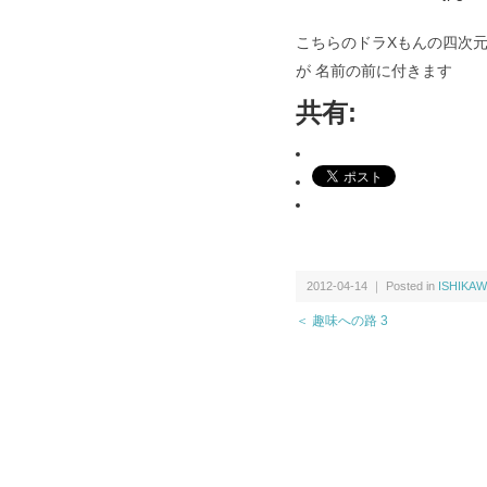
こちらのドラXもんの四次元
が 名前の前に付きます
共有:
2012-04-14 ｜ Posted in
ISHIKAW
＜ 趣味への路 3