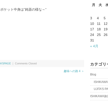
月
火
ポケット中身は”鈍器の様な～“
3
4
5
10
11
12
17
18
19
24
25
26
31
« 4月
A'SPAGE
｜
Comments Closed
カテゴリ
趣味への路 4 ＞
Blog
ISHIKAWA
UJITA'S P
ISHIKAWA