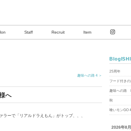
lon
Staff
Recruit
Item
Blog
ISH
25周年
趣味への路 4 ＞
フード付きの
趣味への路 8
様へ
秋
喰いモンGO 
ファラーで「リアルドラえもん」がトップ、、、
2026年8