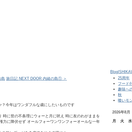
Blog
ISHIK
25周年
の島
旅日記 NEXT DOOR 内緒の島① ＞
フード
趣味への
秋
喰いモン
か？今年はワンダフルな歳にしたいものです
2026年8月
 時に世の不条理にウォーと月に吠え 時に友のわがままを
月
火
水
権力に降伏せず オールフォーワンワンフォーオールな一年