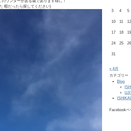
くのワンダーがある歳であります様に！
た 暇だったら探してください)
3
4
5
10
11
1
17
18
1
24
25
2
31
« 4月
カテゴリー
Blog
IS
UJ
ISHIK
Facebook