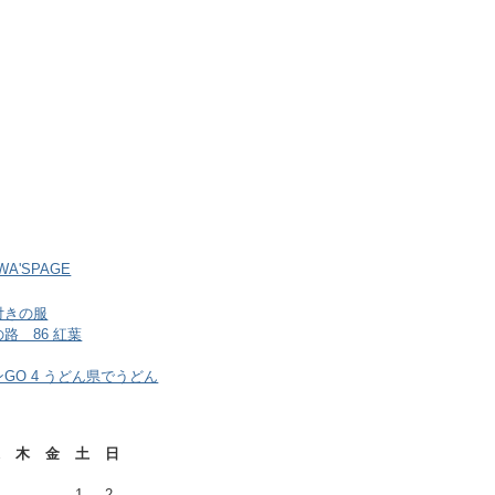
AWA'SPAGE
付きの服
路 86 紅葉
GO 4 うどん県でうどん
木
金
土
日
1
2