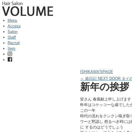
Menu
Access
Salon
Staff
Recruit
Item
ISHIKAWA'SPAGE
＜ 旅日記 NEXT DOOR タイ
新年の挨拶
皆さん 春風献上申し上げます
昨年はコケッコーな歳でした
この一年
時代の流れをクンクン嗅ぎ取り
ウーと黙認し 然るべき時には
に するのはどうでしょう