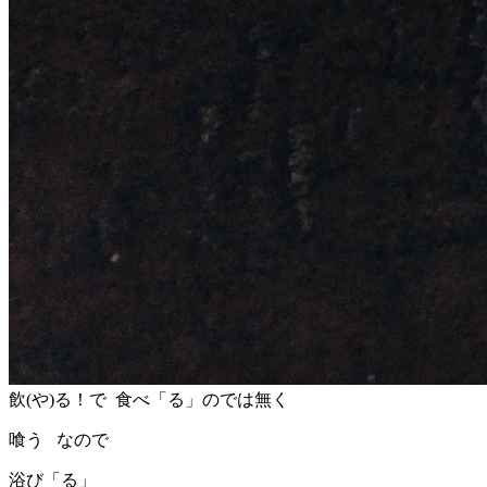
飲(や)る！で 食べ「る」のでは無く
喰う なので
浴び「る」