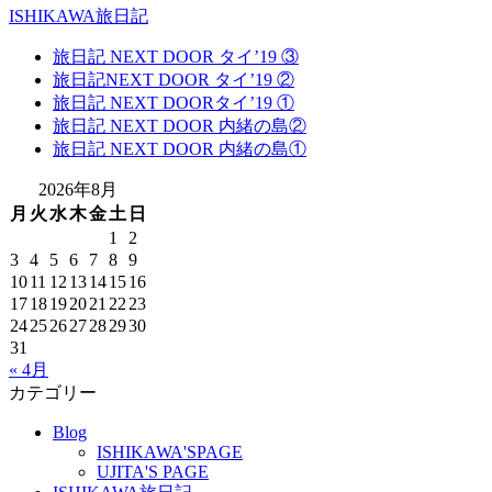
ISHIKAWA旅日記
旅日記 NEXT DOOR タイ’19 ③
旅日記NEXT DOOR タイ’19 ②
旅日記 NEXT DOORタイ’19 ①
旅日記 NEXT DOOR 内緒の島②
旅日記 NEXT DOOR 内緒の島①
2026年8月
月
火
水
木
金
土
日
1
2
3
4
5
6
7
8
9
10
11
12
13
14
15
16
17
18
19
20
21
22
23
24
25
26
27
28
29
30
31
« 4月
カテゴリー
Blog
ISHIKAWA'SPAGE
UJITA'S PAGE