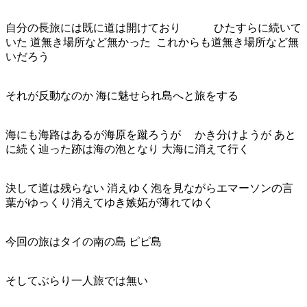
自分の長旅には既に道は開けており ひたすらに続いて
いた 道無き場所など無かった これからも道無き場所など無
いだろう
それが反動なのか 海に魅せられ島へと旅をする
海にも海路はあるが海原を蹴ろうが
かき分けようが あと
に続く辿った跡は海の泡となり 大海に消えて行く
決して道は残らない 消えゆく泡を見ながらエマーソンの言
葉がゆっくり消えてゆき嫉妬が薄れてゆく
今回の旅はタイの南の島 ピピ島
そしてぶらり一人旅では無い