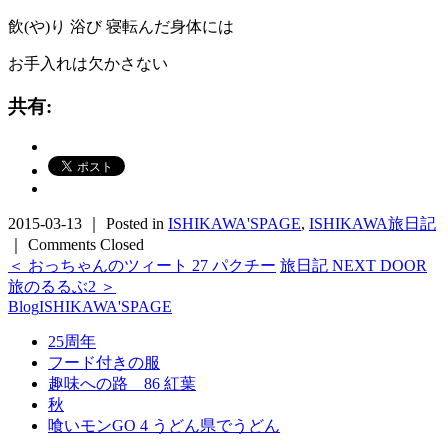
飲(や)り 浴び 寝転んだ身体には
お手入れは欠かさない
共有:
2015-03-13 ｜ Posted in
ISHIKAWA'SPAGE
,
ISHIKAWA旅日記
｜
Comments Closed
＜ おっちゃんのツィート 27 パクチー
旅日記 NEXT DOOR
旅のるるぶ2 ＞
Blog
ISHIKAWA'SPAGE
25周年
フード付きの服
趣味への路 86 紅葉
秋
喰いモンGO 4 うどん県でうどん