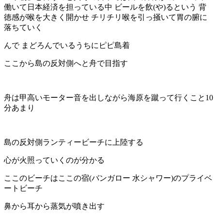
働いて日本経済を担っている中 ビールを飲(や)るという 背
徳感が喉を大きく開かせ チリチリ喉を引っ掻いて胃の腑に
落ちていく
んで まどろんでいるうちにピピ島着
ここから島の反対側へと舟で目指す
舟は甲高いモーター音を出しながら海原を蹴って行く こと10
分あまり
島の反対側ランティービーチに上陸 する
心が火照っていくのが分かる
ここのビーチはここの宿(バンガロー 水シャワー)のプライベ
ートビーチ
鼻から耳から蒸気が噴き出す